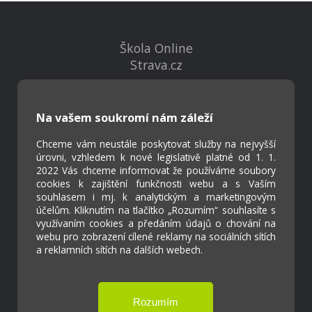
Škola Online
Strava.cz
Kontakty
Na vašem soukromí nám záleží
Projekty
Virtuální prohlídka
Chceme vám neustále poskytovat služby na nejvyšší
úrovni, vzhledem k nové legislativě platné od 1. 1.
2022 Vás chceme informovat že používáme soubory
cookies k zajištění funkčnosti webu a s Vaším
Cookies
souhlasem i mj. k analytickým a marketingovým
Přístupnost
účelům. Kliknutím na tlačítko „Rozumím“ souhlasíte s
Přihlášení
využívaním cookies a předáním údajů o chování na
webu pro zobrazení cílené reklamy na sociálních sítích
a reklamních sítích na dalších webech.
Základní škola a Mateřská škola Ostrožská