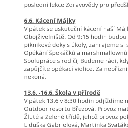
poslední lekce Zdravovědy pro předš
6.6. Kácení Májky
V pátek se uskuteční kácení naší Máj
Obojživelniště. Od 9:15 hodin budou 
piknikové deky s úkoly, zahrajeme si
Opékání špekáčků a marshmallownů
Spolupráce s rodiči; Budeme rádi, k
zapůjčíte opékací vidlice. Za nepřízn
nekoná.
13.6. -16.6. Škola v přírodě
V pátek 13.6 v 8:30 hodin odjíždíme n
Outdoor resortu Březová. Provoz mat
Žluté a Zelené třídě, jehož provoz pok
Liduška Gabrielová, Martinka Svaták