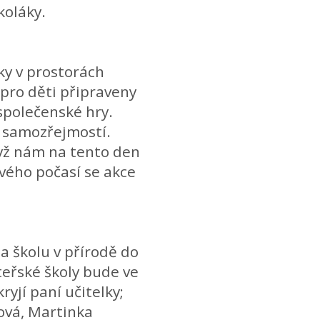
koláky.
ky v prostorách
pro děti připraveny
 společenské hry.
 samozřejmostí.
dyž nám na tento den
ivého počasí se akce
a školu v přírodě do
eřské školy bude ve
ryjí paní učitelky;
ová, Martinka