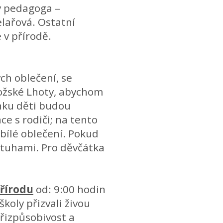
y pedagoga –
lařová. Ostatní
 v přírodě.
ch oblečení, se
trožské Lhoty, abychom
nku děti budou
e s rodiči; na tento
bílé oblečení. Pokud
stuhami. Pro děvčátka
přírodu
od: 9:00 hodin
koly přizvali živou
přizpůsobivost a