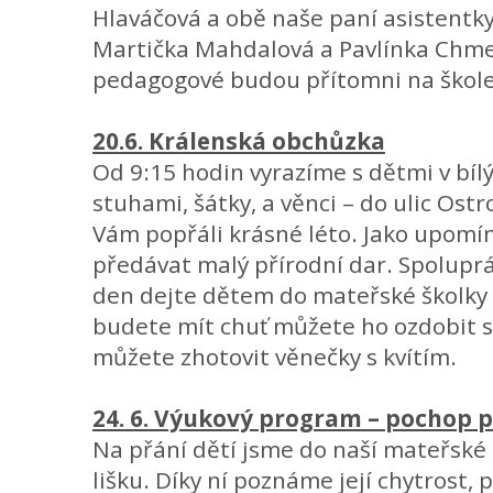
Hlaváčová a obě naše paní asistentk
Martička Mahdalová a Pavlínka Chme
pedagogové budou přítomni na škole
20.6. Králenská obchůzka
Od 9:15 hodin vyrazíme s dětmi v bílý
stuhami, šátky, a věnci – do ulic Os
Vám popřáli krásné léto. Jako upomí
předávat malý přírodní dar. Spoluprác
den dejte dětem do mateřské školky 
budete mít chuť můžete ho ozdobit 
můžete zhotovit věnečky s kvítím.
24. 6. Výukový program – pochop 
Na přání dětí jsme do naší mateřské š
lišku. Díky ní poznáme její chytrost, 