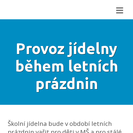
≡
Provoz jídelny
během letních
prázdnin
Školní jídelna bude v období letních
prázdnin vařit pro děti v MŠ a pro stálé