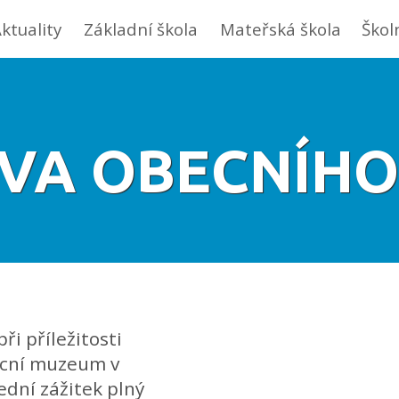
ktuality
Základní škola
Mateřská škola
Škol
VA OBECNÍH
ři příležitosti
becní muzeum v
ední zážitek plný