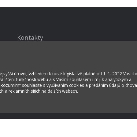
Kontakty
Projekty
Virtuální prohlídka
vyšší úrovni, vzhledem k nové legislativě platné od 1. 1. 2022 Vás c
jištění funkčnosti webu a s Vaším souhlasem i mj. k analytickým a
 „Rozumím“ souhlasíte s využívaním cookies a předáním údajů o chov
ích a reklamních sítích na dalších webech.
rožská Lhota