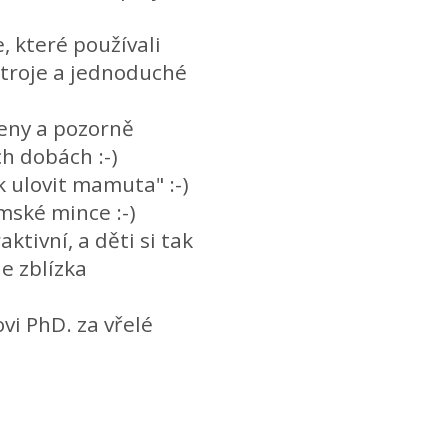
, které používali
stroje a jednoduché
eny a pozorně
h dobách :-)
ak ulovit mamuta" :-)
mské mince :-)
ktivní, a děti si tak
e zblízka
i PhD. za vřelé