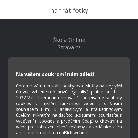
nahrát fotky
Škola Online
Strava.cz
Kontakty
Na vašem soukromí nám záleží
Projekty
Virtuální prohlídka
Chceme vám neustále poskytovat služby na nejvyšší
úrovni, vzhledem k nové legislativě platné od 1. 1.
2022 Vás chceme informovat že používáme soubory
Cookies
cookies k zajištění funkčnosti webu a s Vaším
Přístupnost
souhlasem i mj. k analytickým a marketingovým
účelům. Kliknutím na tlačítko „Rozumím“ souhlasíte s
Přihlášení
využívaním cookies a předáním údajů o chování na
webu pro zobrazení cílené reklamy na sociálních sítích
a reklamních sítích na dalších webech.