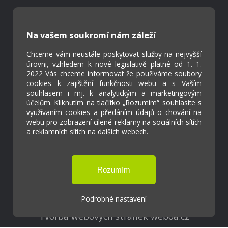
Kontakty
Na vašem soukromí nám záleží
Projekty
Virtuální prohlídka
Chceme vám neustále poskytovat služby na nejvyšší
úrovni, vzhledem k nové legislativě platné od 1. 1.
2022 Vás chceme informovat že používáme soubory
Cookies
cookies k zajištění funkčnosti webu a s Vaším
Přístupnost
souhlasem i mj. k analytickým a marketingovým
účelům. Kliknutím na tlačítko „Rozumím“ souhlasíte s
Přihlášení
využívaním cookies a předáním údajů o chování na
webu pro zobrazení cílené reklamy na sociálních sítích
a reklamních sítích na dalších webech.
Základní škola a Mateřská škola Ostrožská
Lhota
Podrobné nastavení
Tvorba webových stránek weboa.cz