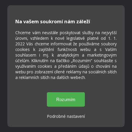
Kontakty
Projekty
Na vašem soukromí nám záleží
Virtuální prohlídka
Chceme vám neustále poskytovat služby na nejvyšší
úrovni, vzhledem k nové legislativě platné od 1. 1.
Cookies
2022 Vás chceme informovat že používáme soubory
Přístupnost
cookies k zajištění funkčnosti webu a s Vaším
Přihlášení
souhlasem i mj. k analytickým a marketingovým
účelům. Kliknutím na tlačítko „Rozumím“ souhlasíte s
využívaním cookies a předáním údajů o chování na
webu pro zobrazení cílené reklamy na sociálních sítích
a reklamních sítích na dalších webech.
Základní škola a Mateřská škola Ostrožská
Lhota
Podrobné nastavení
Tvorba webových stránek weboa.cz