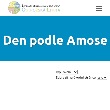
≡
Den podle Amose
Typ
Zobrazit na úvodní stránce