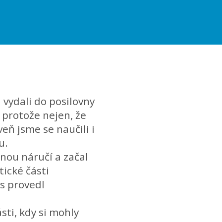
 vydali do posilovny
, protože nejen, že
veň jsme se naučili i
u.
enou náručí a začal
tické části
s provedl
ásti, kdy si mohly