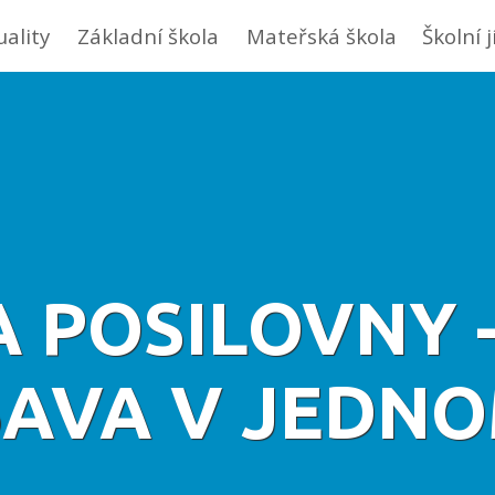
uality
Základní škola
Mateřská škola
Školní 
 POSILOVNY -
AVA V JEDNOM