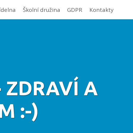
jídelna
Školní družina
GDPR
Kontakty
 ZDRAVÍ A
 :-)