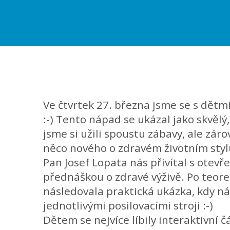
Ve čtvrtek 27. března jsme se s dětmi
:-) Tento nápad se ukázal jako skvělý
jsme si užili spoustu zábavy, ale záro
něco nového o zdravém životním styl
Pan Josef Lopata nás přivítal s otevř
přednáškou o zdravé výživě. Po teore
následovala praktická ukázka, kdy ná
jednotlivými posilovacími stroji :-)
Dětem se nejvíce líbily interaktivní č