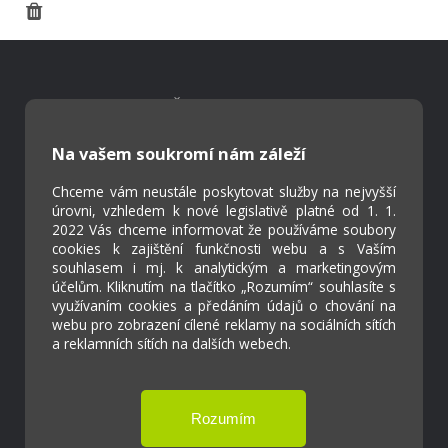
Škola Online
Strava.cz
Na vašem soukromí nám záleží
Chceme vám neustále poskytovat služby na nejvyšší
Kontakty
úrovni, vzhledem k nové legislativě platné od 1. 1.
Projekty
2022 Vás chceme informovat že používáme soubory
Virtuální prohlídka
cookies k zajištění funkčnosti webu a s Vaším
souhlasem i mj. k analytickým a marketingovým
účelům. Kliknutím na tlačítko „Rozumím“ souhlasíte s
Cookies
využívaním cookies a předáním údajů o chování na
webu pro zobrazení cílené reklamy na sociálních sítích
Přístupnost
a reklamních sítích na dalších webech.
Přihlášení