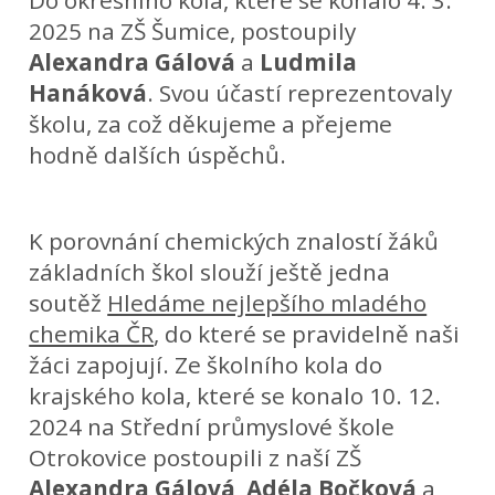
Do okresního kola, které se konalo 4. 3.
2025 na ZŠ Šumice, postoupily
Alexandra Gálová
a
Ludmila
Hanáková
. Svou účastí reprezentovaly
školu, za což děkujeme a přejeme
hodně dalších úspěchů.
K porovnání chemických znalostí žáků
základních škol slouží ještě jedna
soutěž
Hledáme nejlepšího mladého
chemika ČR
, do které se pravidelně naši
žáci zapojují. Ze školního kola do
krajského kola, které se konalo 10. 12.
2024 na Střední průmyslové škole
Otrokovice postoupili z naší ZŠ
Alexandra Gálová
,
Adéla Bočková
a