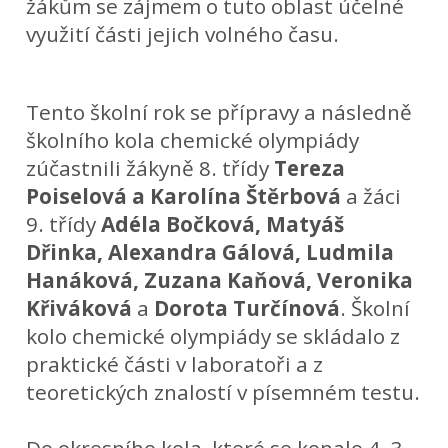
žákům se zájmem o tuto oblast účelné
využití části jejich volného času.
Tento školní rok se přípravy a následně
školního kola chemické olympiády
zúčastnili žákyně 8. třídy
Tereza
Poiselová a Karolína Štěrbová
a žáci
9. třídy
Adéla Bočková, Matyáš
Dřinka, Alexandra Gálová, Ludmila
Hanáková, Zuzana Kaňová, Veronika
Křiváková
a
Dorota Turčínová
. Školní
kolo chemické olympiády se skládalo z
praktické části v laboratoři a z
teoretických znalostí v písemném testu.