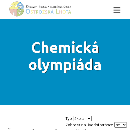
≡
Chemická
olympiáda
Typ
Zobrazit na úvodní stránce