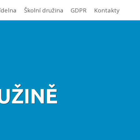
jídelna
Školní družina
GDPR
Kontakty
UŽINĚ