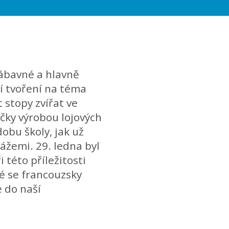
zábavné a hlavně
ní tvoření na téma
 stopy zvířat ve
áčky výrobou lojových
dobu školy, jak už
ážemi. 29. ledna byl
i této příležitosti
ké se francouzsky
 do naší