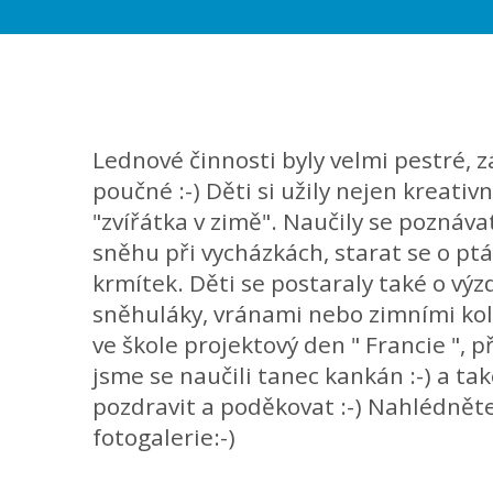
Lednové činnosti byly velmi pestré, 
poučné :-) Děti si užily nejen kreativ
"zvířátka v zimě". Naučily se poznávat
sněhu při vycházkách, starat se o pt
krmítek. Děti se postaraly také o výz
sněhuláky, vránami nebo zimními kol
ve škole projektový den " Francie ", př
jsme se naučili tanec kankán :-) a ta
pozdravit a poděkovat :-) Nahlédněte
fotogalerie:-)