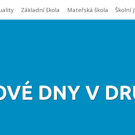
uality
Základní škola
Mateřská škola
Školní 
OVÉ DNY V DR