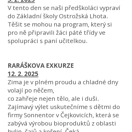
V tento den se naši předškoláci vypraví
do Základní školy Ostrožská Lhota.
Těšit se mohou na program, který si
pro ně připravili žáci páté třídy ve
spolupráci s paní učitelkou.
RARÁŠKOVA EXKURZE
12. 2. 2025
Zima je v plném proudu a chladné dny
volají po něčem,
co zahřeje nejen tělo, ale i duši.
Zajímavý výlet uskutečníme s dětmi do
firmy Sonnentor v Čejkovicích, která se
zabývá výrobou bioproduktů z oblasti
bylin, čajů a koření. Čeká