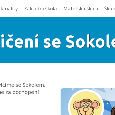
ktuality
Základní škola
Mateřská škola
Škol
ičení se Soko
vičíme se Sokolem.
chopení