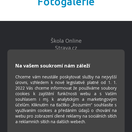
Fotogalerie
Škola Online
Strava.cz
Na vašem soukromí nám záleží
Kontakty
Projekty
Chceme vám neustále poskytovat služby na nejvyšší
Virtuální prohlídka
úrovni, vzhledem k nové legislativě platné od 1. 1.
2022 Vás chceme informovat že používáme soubory
cookies k zajištění funkčnosti webu a s Vaším
Cookies
souhlasem i mj. k analytickým a marketingovým
účelům. Kliknutím na tlačítko „Rozumím“ souhlasíte s
Přístupnost
využívaním cookies a předáním údajů o chování na
Přihlášení
webu pro zobrazení cílené reklamy na sociálních sítích
a reklamních sítích na dalších webech.