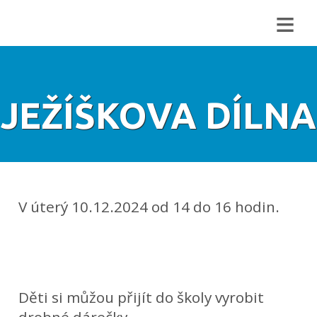
≡
JEŽÍŠKOVA DÍLNA
V úterý 10.12.2024 od 14 do 16 hodin.
Děti si můžou přijít do školy vyrobit