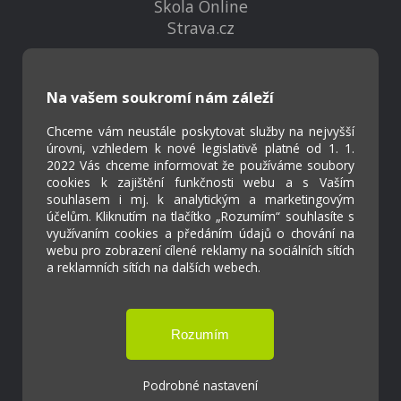
Škola Online
Strava.cz
Kontakty
Na vašem soukromí nám záleží
Projekty
Virtuální prohlídka
Chceme vám neustále poskytovat služby na nejvyšší
úrovni, vzhledem k nové legislativě platné od 1. 1.
2022 Vás chceme informovat že používáme soubory
cookies k zajištění funkčnosti webu a s Vaším
Cookies
souhlasem i mj. k analytickým a marketingovým
Přístupnost
účelům. Kliknutím na tlačítko „Rozumím“ souhlasíte s
Přihlášení
využívaním cookies a předáním údajů o chování na
webu pro zobrazení cílené reklamy na sociálních sítích
a reklamních sítích na dalších webech.
Základní škola a Mateřská škola Ostrožská
Lhota
Podrobné nastavení
Tvorba webových stránek weboa.cz