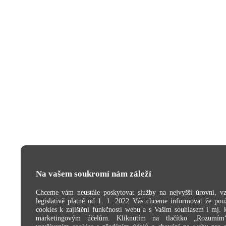
Na vašem soukromí nám záleží
Chceme vám neustále poskytovat služby na nejvyšší úrovni, v
legislativě platné od 1. 1. 2022 Vás chceme informovat že po
cookies k zajištění funkčnosti webu a s Vaším souhlasem i mj. 
marketingovým účelům. Kliknutím na tlačítko „Rozumím“