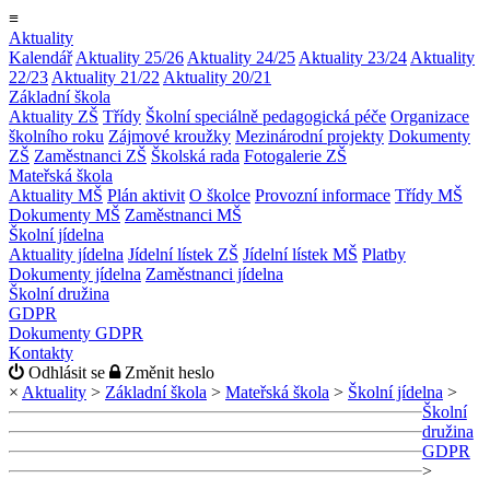
≡
Aktuality
Kalendář
Aktuality 25/26
Aktuality 24/25
Aktuality 23/24
Aktuality
22/23
Aktuality 21/22
Aktuality 20/21
Základní škola
Aktuality ZŠ
Třídy
Školní speciálně pedagogická péče
Organizace
školního roku
Zájmové kroužky
Mezinárodní projekty
Dokumenty
ZŠ
Zaměstnanci ZŠ
Školská rada
Fotogalerie ZŠ
Mateřská škola
Aktuality MŠ
Plán aktivit
O školce
Provozní informace
Třídy MŠ
Dokumenty MŠ
Zaměstnanci MŠ
Školní jídelna
Aktuality jídelna
Jídelní lístek ZŠ
Jídelní lístek MŠ
Platby
Dokumenty jídelna
Zaměstnanci jídelna
Školní družina
GDPR
Dokumenty GDPR
Kontakty
Odhlásit se
Změnit heslo
×
Aktuality
>
Základní škola
>
Mateřská škola
>
Školní jídelna
>
Školní
družina
GDPR
>