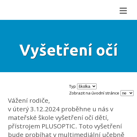
≡
Vyšetření očí
Typ
Zobrazit na úvodní stránce
Vážení rodiče,
v úterý 3.12.2024 proběhne u nás v
mateřské škole vyšetření očí dětí,
přístrojem PLUSOPTIC. Toto vyšetření
bude probíhat v multimediální učebně