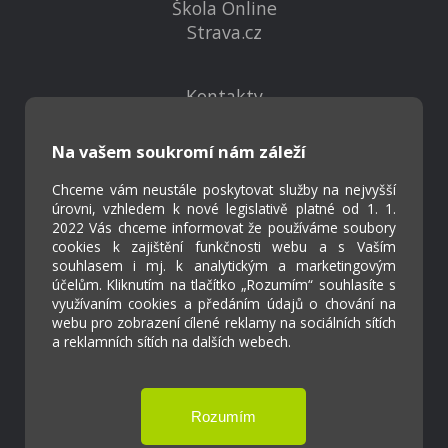
Škola Online
Strava.cz
Kontakty
Projekty
Virtuální prohlídka
Na vašem soukromí nám záleží
Chceme vám neustále poskytovat služby na nejvyšší
Cookies
úrovni, vzhledem k nové legislativě platné od 1. 1.
2022 Vás chceme informovat že používáme soubory
Přístupnost
cookies k zajištění funkčnosti webu a s Vaším
Přihlášení
souhlasem i mj. k analytickým a marketingovým
účelům. Kliknutím na tlačítko „Rozumím“ souhlasíte s
využívaním cookies a předáním údajů o chování na
webu pro zobrazení cílené reklamy na sociálních sítích
a reklamních sítích na dalších webech.
Základní škola a Mateřská škola Ostrožská
Lhota