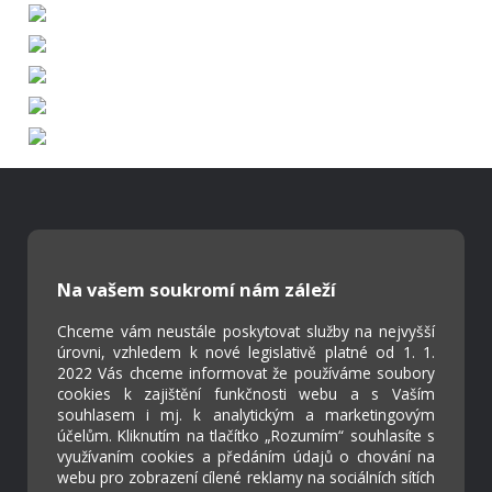
Škola Online
Strava.cz
Na vašem soukromí nám záleží
Chceme vám neustále poskytovat služby na nejvyšší
Kontakty
úrovni, vzhledem k nové legislativě platné od 1. 1.
Projekty
2022 Vás chceme informovat že používáme soubory
Virtuální prohlídka
cookies k zajištění funkčnosti webu a s Vaším
souhlasem i mj. k analytickým a marketingovým
účelům. Kliknutím na tlačítko „Rozumím“ souhlasíte s
využívaním cookies a předáním údajů o chování na
Cookies
webu pro zobrazení cílené reklamy na sociálních sítích
Přístupnost