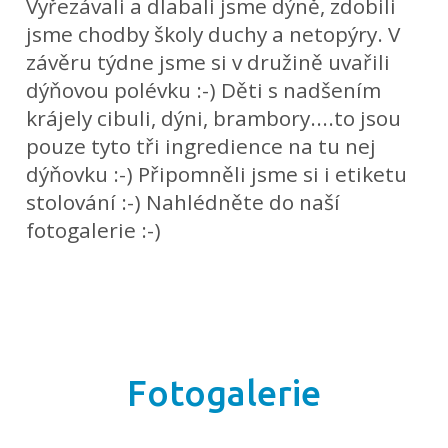
Vyřezávali a dlabali jsme dýně, zdobili
jsme chodby školy duchy a netopýry. V
závěru týdne jsme si v družině uvařili
dýňovou polévku :-) Děti s nadšením
krájely cibuli, dýni, brambory....to jsou
pouze tyto tři ingredience na tu nej
dýňovku :-) Připomněli jsme si i etiketu
stolování :-) Nahlédněte do naší
fotogalerie :-)
Fotogalerie