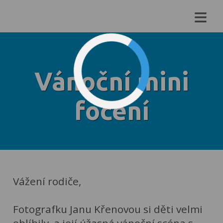
≡
Vánoční mini
focení
Vážení rodiče,
Fotografku Janu Křenovou si děti velmi
oblíbily, a její úžasná vánoční scéna s