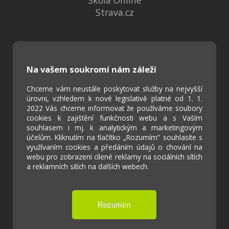
Strava.cz
Kontakty
Projekty
Virtuální prohlídka
Na vašem soukromí nám záleží
Chceme vám neustále poskytovat služby na nejvyšší
úrovni, vzhledem k nové legislativě platné od 1. 1.
Cookies
2022 Vás chceme informovat že používáme soubory
Přístupnost
cookies k zajištění funkčnosti webu a s Vaším
Přihlášení
souhlasem i mj. k analytickým a marketingovým
účelům. Kliknutím na tlačítko „Rozumím“ souhlasíte s
využívaním cookies a předáním údajů o chování na
webu pro zobrazení cílené reklamy na sociálních sítích
a reklamních sítích na dalších webech.
Základní škola a Mateřská škola Ostrožská
Lhota