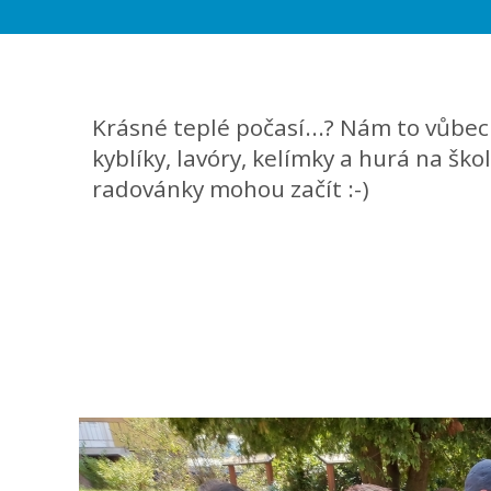
Krásné teplé počasí...? Nám to vůbec
kyblíky, lavóry, kelímky a hurá na ško
radovánky mohou začít :-)