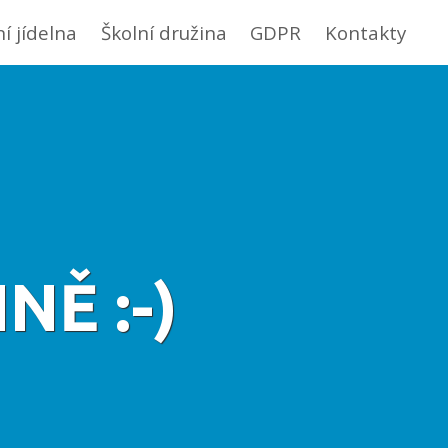
ní jídelna
Školní družina
GDPR
Kontakty
NĚ :-)