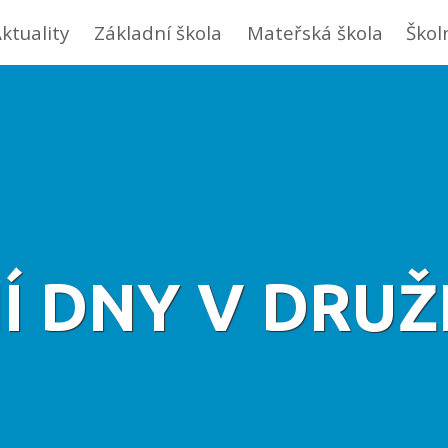
ktuality
Základní škola
Mateřská škola
Škol
 DNY V DRUŽI